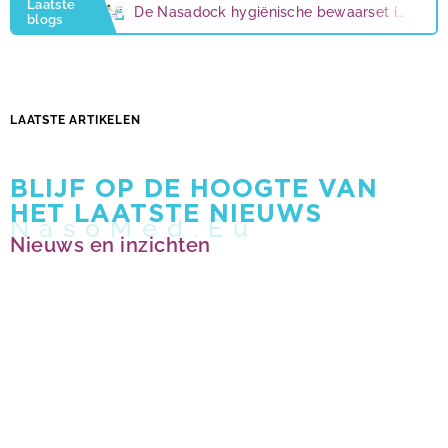
Laatste
De Nasadock hygiënische bewaarset is er weer!
blogs
Technische problemen opgelost
Nasomed: nieuwe naam voor NeilMed Nederland
LAATSTE ARTIKELEN
4 redenen om je neus te spoelen
7 tips tegen een herfstblues
BLIJF OP DE HOOGTE VAN
HET LAATSTE NIEUWS
Nieuws en inzichten
De Nasadock hygiënische bewaarset is