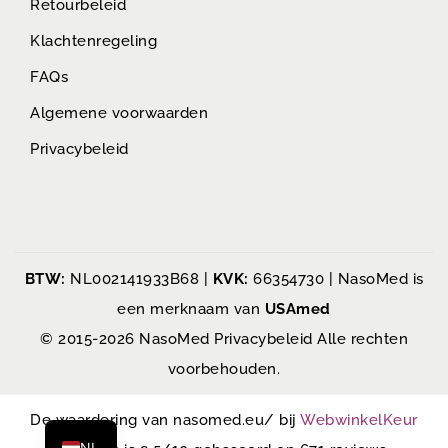
Retourbeleid
Klachtenregeling
FAQs
Algemene voorwaarden
Privacybeleid
BTW:
NL002141933B68 |
KVK:
66354730 | NasoMed is
een merknaam van
USAmed
© 2015-2026 NasoMed
Privacybeleid
Alle rechten
voorbehouden.
De waardering van nasomed.eu/ bij
WebwinkelKeur
NL