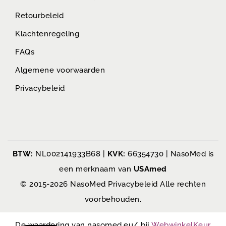
Retourbeleid
Klachtenregeling
FAQs
Algemene voorwaarden
Privacybeleid
BTW:
NL002141933B68 |
KVK:
66354730 | NasoMed is
een merknaam van
USAmed
© 2015-2026 NasoMed
Privacybeleid
Alle rechten
voorbehouden.
De waardering van nasomed.eu/ bij
WebwinkelKeur