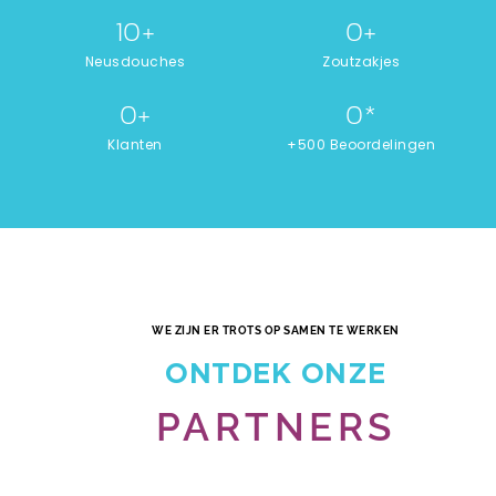
10
+
0
+
Neusdouches
Zoutzakjes
0
+
0
*
Klanten
+500 Beoordelingen
WE ZIJN ER TROTS OP SAMEN TE WERKEN
ONTDEK ONZE
PARTNERS