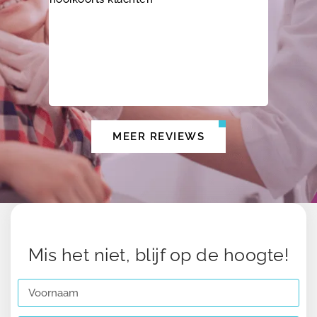
goede ad
MEER REVIEWS
Mis het niet, blijf op de hoogte!