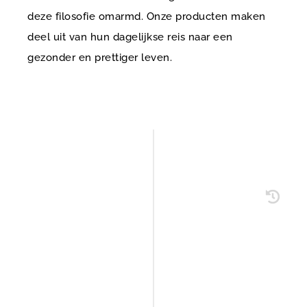
deze filosofie omarmd. Onze producten maken
deel uit van hun dagelijkse reis naar een
gezonder en prettiger leven.
Opgericht in de VS
Ketan C. Mehta M.D. richt NeilMed
Pharmaceuticals op in de VS. Als arts
vertrouwde hij op westerse technologie
totdat hij chronische sinusitis kreeg. Deze
ontsteking van de sinussen leidt tot
behandelingen en neusoperaties. Dan
ontdekt hij dat het spoelen van de neus het
meest effectief is voor deze aandoening.