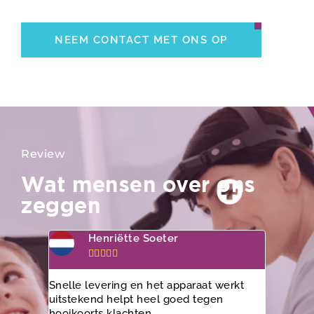
NEEM CONTACT MET ONS OP
Review
Wat mensen over ons
zeggen
Henriëtte Soeter
K






Snelle levering en het apparaat werkt
Geweldig
uitstekend helpt heel goed tegen
neusdouch
hooikoorts klachten
zeer klan