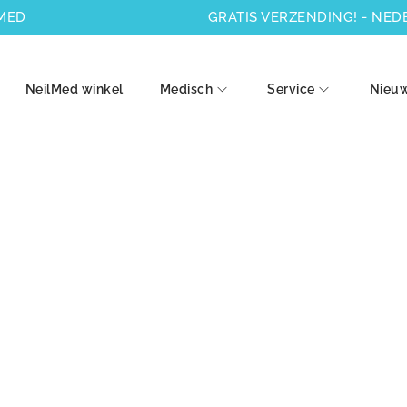
MED
GRATIS VERZENDING! - NEDER
NeilMed winkel
Medisch
Service
Nieu