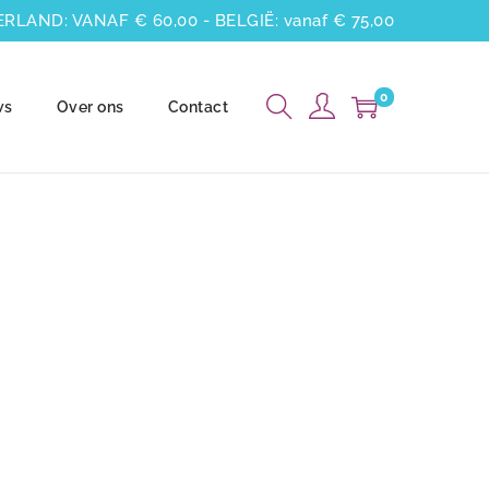
LAND: VANAF € 60,00 - BELGIË: vanaf € 75,00
0
ws
Over ons
Contact