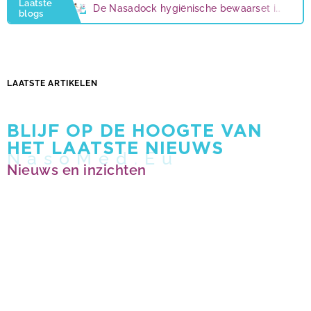
Laatste
De Nasadock hygiënische bewaarset is er weer!
blogs
Technische problemen opgelost
Nasomed: nieuwe naam voor NeilMed Nederland
LAATSTE ARTIKELEN
4 redenen om je neus te spoelen
7 tips tegen een herfstblues
BLIJF OP DE HOOGTE VAN
HET LAATSTE NIEUWS
Nieuws en inzichten