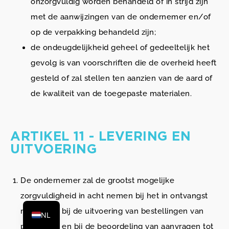
onzorgvuldig worden behandeld of in strijd zijn
met de aanwijzingen van de ondernemer en/of
op de verpakking behandeld zijn;
de ondeugdelijkheid geheel of gedeeltelijk het
gevolg is van voorschriften die de overheid heeft
gesteld of zal stellen ten aanzien van de aard of
de kwaliteit van de toegepaste materialen.
ARTIKEL 11 - LEVERING EN
UITVOERING
De ondernemer zal de grootst mogelijke
zorgvuldigheid in acht nemen bij het in ontvangst
nemen en bij de uitvoering van bestellingen van
NL
producten en bij de beoordeling van aanvragen tot