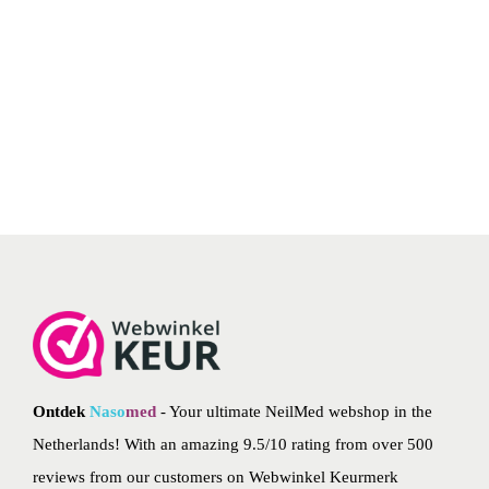
p
,
2
0
2
4
Ontdek
Naso
med
- Your ultimate NeilMed webshop in the
Netherlands! With an amazing 9.5/10 rating from over 500
reviews from our customers on
Webwinkel Keurmerk