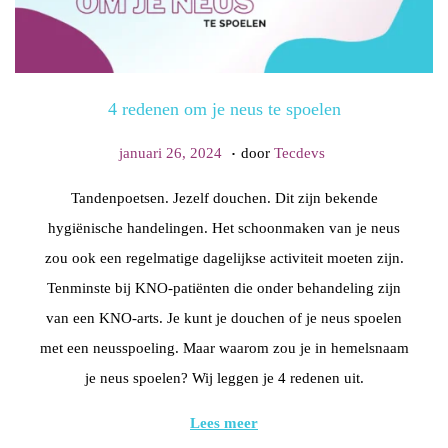
g
h
a
o
t
u
4 redenen om je neus te spoelen
i
d
e
.
G
f
januari 26, 2024
door
Tecdevs
e
e
Tandenpoetsen. Jezelf douchen. Dit zijn bekende
p
b
hygiënische handelingen. Het schoonmaken van je neus
l
r
zou ook een regelmatige dagelijkse activiteit moeten zijn.
a
u
Tenminste bij KNO-patiënten die onder behandeling zijn
a
a
van een KNO-arts. Je kunt je douchen of je neus spoelen
t
r
met een neusspoeling. Maar waarom zou je in hemelsnaam
s
i
je neus spoelen? Wij leggen je 4 redenen uit.
t
2
o
0
Lees meer